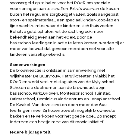
sponsorgeld op te halen voor het ROeR om speciale
voorzieningen aan te schaffen. Extra’s waarvan de kosten
buiten het reguliere zorgbudget vallen, zoals aangepast
sport- en spelmateriaal, een speciaal kinder-loop-lab en
fijne wachtruimtes waar de kinderen zich thuis voelen.
Behalve geld ophalen, wil de stichting ook meer
bekendheid geven aan het ROeR. Door de
basisschoolleerlingen in actie te laten komen, worden zij er
meer van bewust dat gewoon meedoen niet voor alle
kinderen vanzelfsprekend is.
Samenwerkingen
De brownieactie is ontstaan in samenwerking met
Wijktheater De Buurvrouw. Het wijktheater is vlakbij het
ROeR en werkt veel met stagiaires van de Mytylschool.
Scholen die deelnemen aan de brownieactie zijn:
basisschool Park16Hoven, Montessorischool Tuinstad,
Fatimaschool, Dominicus Kindcentrum en Jenaplanschool
De Kwakel. Van deze scholen doen meer dan 600
leerlingen mee. Zij hopen zoveel mogelijk brownies te
bakken en te verkopen voor het goede doel. Zo snoept
iedereen een beetje mee van dit mooie initiatief.
Iedere bijdrage telt