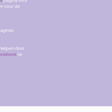
nl
pagina voor
en voor de
agina’s.
s helpen door
acebook
te