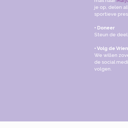
mail naar
Marj
je op, delen a
sportieve pres
• Doneer
Steun de deel
• Volg de Vrie
We willen zove
de social med
volgen.