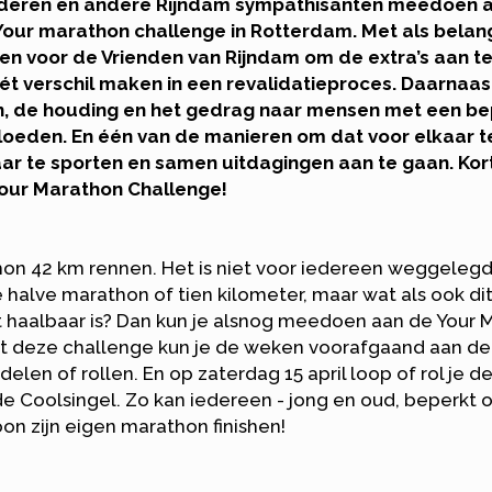
inderen en andere Rijndam sympathisanten meedoen 
our marathon challenge in Rotterdam. Met als belang
len voor de Vrienden van Rijndam om de extra’s aan t
hét verschil maken in een revalidatieproces. Daarnaas
n, de houding en het gedrag naar mensen met een be
vloeden. En één van de manieren om dat voor elkaar te 
ar te sporten en samen uitdagingen aan te gaan. Kor
our Marathon Challenge!
on 42 km rennen. Het is niet voor iedereen weggelegd
 halve marathon of tien kilometer, maar wat als ook di
t haalbaar is? Dan kun je alsnog meedoen aan de Your 
t deze challenge kun je de weken voorafgaand aan de
elen of rollen. En op zaterdag 15 april loop of rol je de
e Coolsingel. Zo kan iedereen - jong en oud, beperkt o
n zijn eigen marathon finishen!