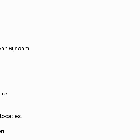
 van Rijndam
tie
locaties.
on