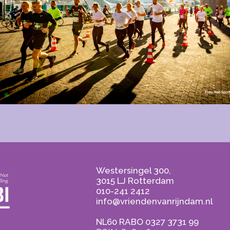
Westersingel 300,
3015 LJ Rotterdam
010-241 2412
info@vriendenvanrijndam.nl
NL60 RABO 0327 3731 99