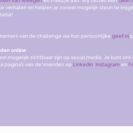
olein van Weegen
en meld je aan. Wij zetten een
Geef.
lle verhalen en helpen je zoveel mogelijk steun te krijg
tatie!
nemers van de challenge via hun persoonlijke
geef.nl
p
nden online
el mogelijk zichtbaar zijn op social media. Je kunt on
ia pagina’s van de Vrienden op
Linkedin
,
Instagram
en
F