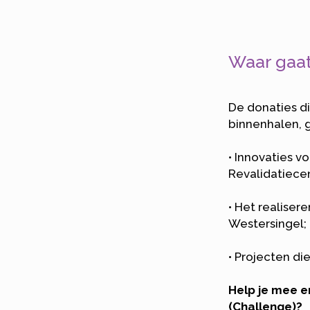
Waar gaat
De donaties d
binnenhalen, 
• Innovaties 
Revalidatiece
• Het realiser
Westersingel;
• Projecten di
Help je mee e
(Challenge)?