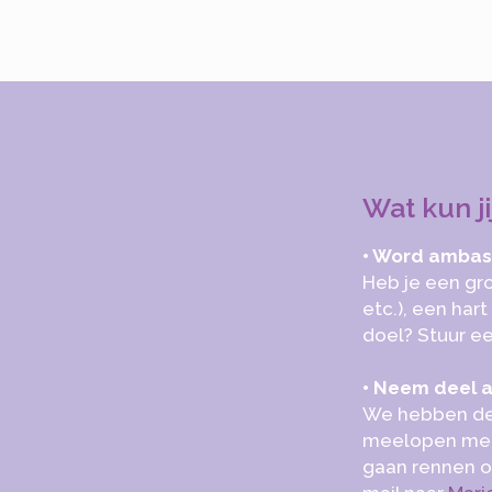
Wat kun j
• Word amba
Heb je een gro
etc.), een har
doel? Stuur e
• Neem deel 
We hebben de a
meelopen met 
gaan rennen o