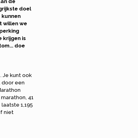
aan de
rijkste doel
e kunnen
t willen we
perking
krijgen is
tom... doe
. Je kunt ook
t door een
Marathon
 marathon, 41
 laatste 1,195
f niet