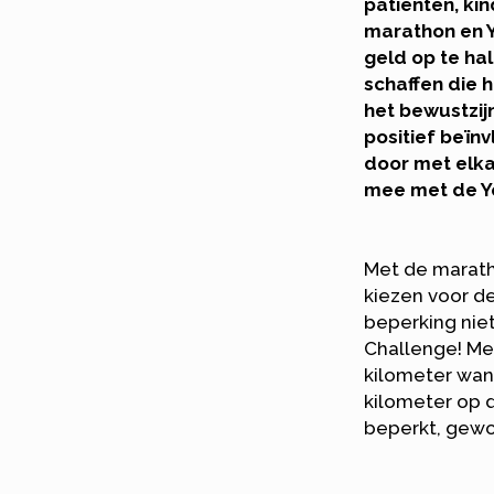
patiënten, k
marathon en Y
geld op te ha
schaffen die 
het bewustzij
positief beïn
door met elka
mee met de Y
Met de marath
kiezen voor de
beperking nie
Challenge! Me
kilometer wand
kilometer op d
beperkt, gewoo