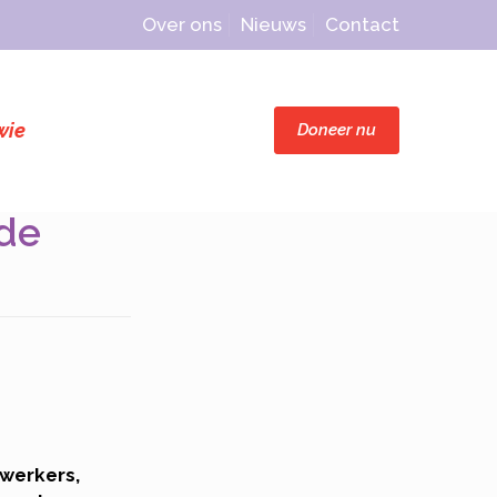
Over ons
Nieuws
Contact
wie
Doneer nu
 de
ewerkers,