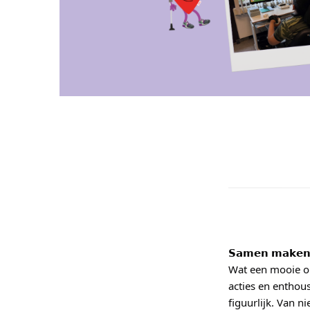
𝗦𝗮𝗺𝗲𝗻 𝗺𝗮𝗸𝗲𝗻 
Wat een mooie on
acties en enthou
figuurlijk. Van n