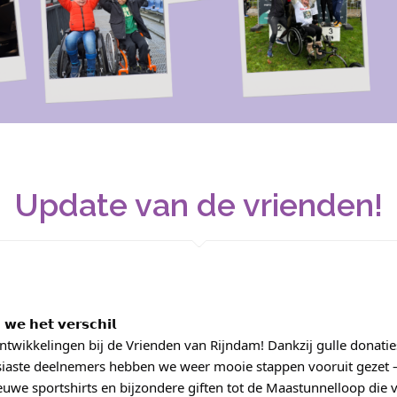
Update van de vrienden!
𝗲 𝗵𝗲𝘁 𝘃𝗲𝗿𝘀𝗰𝗵𝗶𝗹
twikkelingen bij de Vrienden van Rijndam! Dankzij gulle donatie
siaste deelnemers hebben we weer mooie stappen vooruit gezet – l
ieuwe sportshirts en bijzondere giften tot de Maastunnelloop die 