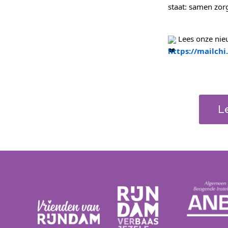
staat: samen zorg
Lees onze nieu
https://mailch
L