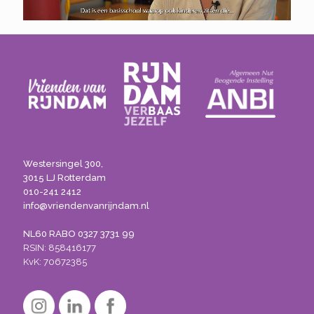
Westersingel 300,
3015 LJ Rotterdam
010-241 2412
info@vriendenvanrijndam.nl
NL60 RABO 0327 3731 99
RSIN: 858416177
KvK: 70672385