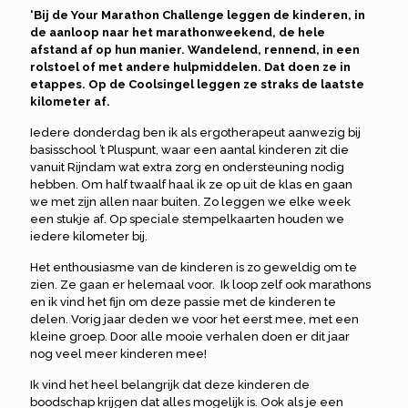
‘Bij de Your Marathon Challenge leggen de kinderen, in
de aanloop naar het marathonweekend, de hele
afstand af op hun manier. Wandelend, rennend, in een
rolstoel of met andere hulpmiddelen. Dat doen ze in
etappes. Op de Coolsingel leggen ze straks de laatste
kilometer af.
Iedere donderdag ben ik als ergotherapeut aanwezig bij
basisschool ’t Pluspunt, waar een aantal kinderen zit die
vanuit Rijndam wat extra zorg en ondersteuning nodig
hebben. Om half twaalf haal ik ze op uit de klas en gaan
we met zijn allen naar buiten. Zo leggen we elke week
een stukje af. Op speciale stempelkaarten houden we
iedere kilometer bij.
Het enthousiasme van de kinderen is zo geweldig om te
zien. Ze gaan er helemaal voor. Ik loop zelf ook marathons
en ik vind het fijn om deze passie met de kinderen te
delen. Vorig jaar deden we voor het eerst mee, met een
kleine groep. Door alle mooie verhalen doen er dit jaar
nog veel meer kinderen mee!
Ik vind het heel belangrijk dat deze kinderen de
boodschap krijgen dat alles mogelijk is. Ook als je een