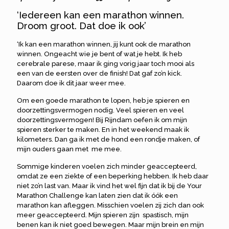
‘Iedereen kan een marathon winnen.
Droom groot. Dat doe ik ook’
‘Ik kan een marathon winnen, jij kunt ook de marathon
winnen. Ongeacht wie je bent of wat je hebt. Ik heb
cerebrale parese, maar ik ging vorig jaar toch mooi als
een van de eersten over de finish! Dat gaf zo’n kick.
Daarom doe ik dit jaar weer mee.
Om een goede marathon te lopen, heb je spieren en
doorzettingsvermogen nodig. Veel spieren en veel
doorzettingsvermogen! Bij Rijndam oefen ik om mijn
spieren sterker te maken. En in het weekend maak ik
kilometers. Dan ga ik met de hond een rondje maken, of
mijn ouders gaan met me mee.
Sommige kinderen voelen zich minder geaccepteerd,
omdat ze een ziekte of een beperking hebben. Ik heb daar
niet zo’n last van. Maar ik vind het wel fijn dat ik bij de Your
Marathon Challenge kan laten zien dat ik óók een
marathon kan afleggen. Misschien voelen zij zich dan ook
meer geaccepteerd. Mijn spieren zijn spastisch, mijn
benen kan ik niet goed bewegen. Maar mijn brein en mijn